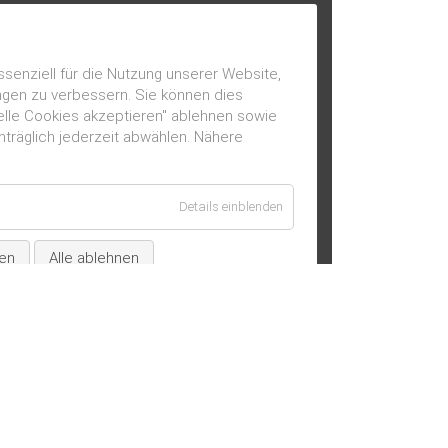
ssenziell für die Nutzung unserer Website,
ngen zu verbessern. Sie können dies
ielle Cookies akzeptieren" ablehnen sowie
hträglich jederzeit abwählen. Nähere
für
Details einblenden
Essenziell
/
ren
Alle ablehnen
technisch
notwendig
tz
SE
KONTAKT
DATENSCHUTZ
IMP
ITEN
FÜR ELTERN
DOWNLOADS
n
» Anmeldung interner Bereich
» Konzept der AvP Schule
» Kurzinfo Grundstufe