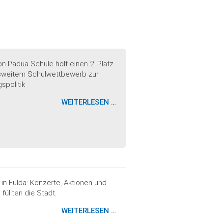
on Padua Schule holt einen 2. Platz
sweitem Schulwettbewerb zur
spolitik
„WIR
WEITERLESEN …
SIND
MÄCHTIG
STOLZ“
in Fulda: Konzerte, Aktionen und
füllten die Stadt.
EIN
WEITERLESEN …