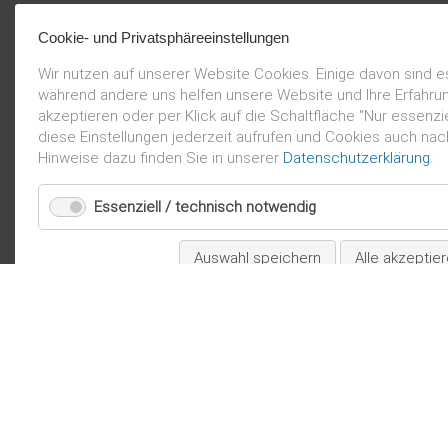
Cookie- und Privatsphäreeinstellungen
Wir nutzen auf unserer Website Cookies. Einige davon sind e
während andere uns helfen unsere Website und Ihre Erfahru
akzeptieren oder per Klick auf die Schaltfläche "Nur essenz
diese Einstellungen jederzeit aufrufen und Cookies auch nac
Hinweise dazu finden Sie in unserer
Datenschutzerklärung
.
Essenziell / technisch notwendig
Auswahl speichern
Alle akzeptie
Impressum
Datenschu
TERMINE
PRES
SCHÜLER­SCHULE
NEUIGKE
» Konzept
» Neuigkeite
» Grundschule
» Termine