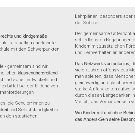
Lehrplänen, besonders aber a
der Schüler.
.
Der gemeinsame Unterricht al
rechte und kindgemäße
schiedlichsten Begabungen 
ule ist staatlich anerkannte
Kindern mit zusätzlichen Förd
schule mit den Schwerpunkten
und Lernverhalten an anderen 
.
Das
Netzwerk von antonius
, 
le - gemeinsam sind wir
vielen Jahren offensiv das Mo
endlichen
klassen­übergreifend
man ableiten, dass Menschen
h individuell entwickeln und
gleichwertig und gleichberec
exibilität bei der Bildung von
starke Auffälligkeiten aufwei
rnan­forderungen.
durch diesen Leitgedanken in 
Vielfalt, das Vorhandensein 
 es, die Schüler*innen zu
hkeit
und Selbstständigkeitzu
Wo Kinder mit und ohne Behin
 an den staatlichen
das Anders-Sein seine Besond