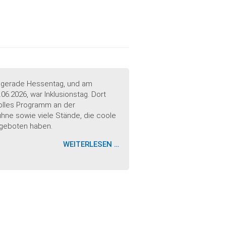
FUSSBALLSPIEL F
ÜR A
LLE
st gerade Hessentag, und am
06.2026, war Inklusionstag. Dort
volles Programm an der
ne sowie viele Stände, die coole
geboten haben.
INKLUSION
WEITERLESEN …
AM
HESSENTAG