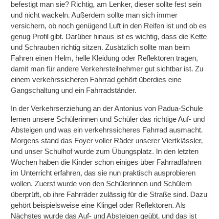
befestigt man sie? Richtig, am Lenker, dieser sollte fest sein
und nicht wackeln. Außerdem sollte man sich immer
versichern, ob noch genügend Luft in den Reifen ist und ob es
genug Profil gibt. Darüber hinaus ist es wichtig, dass die Kette
und Schrauben richtig sitzen. Zusätzlich sollte man beim
Fahren einen
Helm, helle Kleidung oder Reflektoren
tragen,
damit man für andere Verkehrsteilnehmer gut sichtbar ist. Zu
einem verkehrssicheren Fahrrad gehört überdies eine
Gangschaltung und ein Fahrradständer.
In der Verkehrserziehung an der A
ntonius von Padua-Schule
lernen unsere Schülerinnen und Schüler das richtige Auf- und
Absteigen und was ein
verkehrssicheres
Fahrrad ausmacht.
Morgens stand das Foyer voller Räder unserer Viertklässler,
und unser Schulhof wurde zum Übungsplatz. In den letzten
Wochen haben die Kinder schon einiges über Fahrradfahren
im Unterricht erfahren, das sie nun praktisch ausprobieren
wollen. Zuerst wurde von den Schülerinnen und Schülern
überprüft, ob ihre
Fahrräder zulässig für die Straße
sind. Dazu
gehört beispielsweise eine Klingel oder Reflektoren. Als
Nächstes wurde das Auf- und Absteigen geübt, und das ist