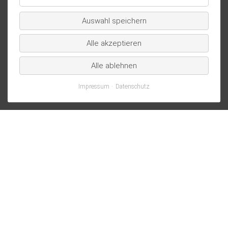
Essenziell
/
Auswahl speichern
technisch
notwendig
Alle akzeptieren
Alle ablehnen
Impressum
Datenschutz
TERMINE
PRESSE
KONTAKT
DATENSCHUTZ
IMPRESSUM
PRIVATSPHÄRE