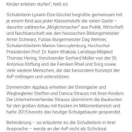
Kinder erleben dürfen“, hieß es.
Schulleiterin Lysann Elze-Gischel begrüßte gemeinsam mit
je einem Kind aus jeder Klassenstufe die vielen Gäste –
darunter zahlreiche „Möglichmacher“ aus Politik, Wirtschaft
und Nachbarschaft wie den hessischen Bildungsminister
Armin Schwarz, Fuldas Bürgermeister Dag Wehner,
Schulamtsleiterin Marion Vancuylenburg, Hochschul-
Präsidenten Prof. Dr. Karim Khakzar, Landtags-Mitglied
Thomas Hering, Vorsitzender Gerhard Möller von der St.
Antonius-Stiftung und die Familien Rhiel und Sorg sowie
viele weitere Menschen, die das besondere Konzept der
AvP mittragen und unterstützen.
Donnernden Applaus erhielten die Ehrengäste und
Wegbegleiter Steffen und Danica Strauss mit ihren Kindern.
Die Unternehmerfamilie Strauss übernimmt die Baukosten
für den großen Anbau mit Kosten im Millionenbereich und
hatte 2015 bereits das heutige Schulgebäude gespendet.
Behinderung – so erläuterte es die Schulleiterin in ihrer
Ansprache – werde an der AvP nicht als Schicksal