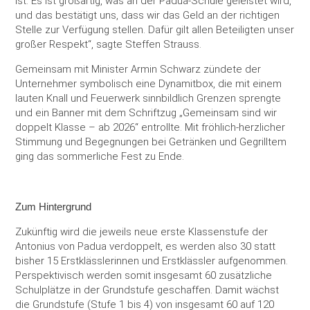
ist. Es ist großartig, was an der Padua-Schule geleistet wird,
und das bestätigt uns, dass wir das Geld an der richtigen
Stelle zur Verfügung stellen. Dafür gilt allen Beteiligten unser
großer Respekt“, sagte Steffen Strauss.
Gemeinsam mit Minister Armin Schwarz zündete der
Unternehmer symbolisch eine Dynamitbox, die mit einem
lauten Knall und Feuerwerk sinnbildlich Grenzen sprengte
und ein Banner mit dem Schriftzug „Gemeinsam sind wir
doppelt Klasse – ab 2026“ entrollte. Mit fröhlich-herzlicher
Stimmung und Begegnungen bei Getränken und Gegrilltem
ging das sommerliche Fest zu Ende.
Zum Hintergrund
Zukünftig wird die jeweils neue erste Klassenstufe der
Antonius von Padua verdoppelt, es werden also 30 statt
bisher 15 Erstklässlerinnen und Erstklässler aufgenommen.
Perspektivisch werden somit insgesamt 60 zusätzliche
Schulplätze in der Grundstufe geschaffen. Damit wächst
die Grundstufe (Stufe 1 bis 4) von insgesamt 60 auf 120